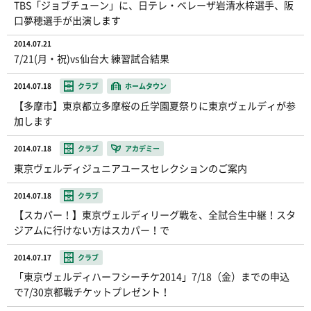
TBS「ジョブチューン」に、日テレ・ベレーザ岩清水梓選手、阪
口夢穂選手が出演します
2014.07.21
7/21(月・祝)vs仙台大 練習試合結果
2014.07.18
クラブ
ホームタウン
【多摩市】東京都立多摩桜の丘学園夏祭りに東京ヴェルディが参
加します
2014.07.18
クラブ
アカデミー
東京ヴェルディジュニアユースセレクションのご案内
2014.07.18
クラブ
【スカパー！】東京ヴェルディリーグ戦を、全試合生中継！スタ
ジアムに行けない方はスカパー！で
2014.07.17
クラブ
「東京ヴェルディハーフシーチケ2014」7/18（金）までの申込
で7/30京都戦チケットプレゼント！