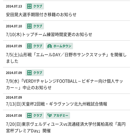
2014.07.13
クラブ
安田晃大選手期限付き移籍のお知らせ
2014.07.10
クラブ
7/10(木)トップチーム練習時間変更のお知らせ
2014.07.09
クラブ
ホームタウン
7/5(土)山形戦「エムールDAY／日野市サンクスマッチ」を開催し
ました
2014.07.09
クラブ
7/9(水)「VERDYチャレンジFOOTBALL～ビギナー向け個人サッ
カー～」中止のお知らせ
2014.07.09
7/13(日)天皇杯2回戦・ギラヴァンツ北九州戦試合情報
2014.07.08
クラブ
アカデミー
7/20(日)東京ヴェルディユースvs流通経済大学付属柏高校「高円
宮杯プレミアDay」開催