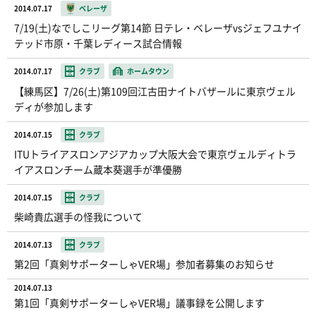
2014.07.17
ベレーザ
7/19(土)なでしこリーグ第14節 日テレ・ベレーザvsジェフユナイ
テッド市原・千葉レディース試合情報
2014.07.17
クラブ
ホームタウン
【練馬区】7/26(土)第109回江古田ナイトバザールに東京ヴェル
ディが参加します
2014.07.15
クラブ
ITUトライアスロンアジアカップ大阪大会で東京ヴェルディトラ
イアスロンチーム蔵本葵選手が準優勝
2014.07.15
クラブ
柴崎貴広選手の怪我について
2014.07.13
クラブ
第2回「真剣サポーターしゃVER場」参加者募集のお知らせ
2014.07.13
第1回「真剣サポーターしゃVER場」議事録を公開します