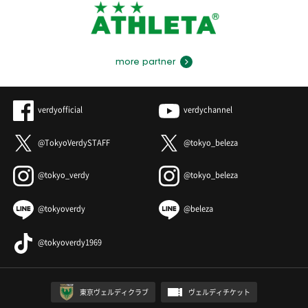
more partner
verdyofficial
verdychannel
@TokyoVerdySTAFF
@tokyo_beleza
@tokyo_verdy
@tokyo_beleza
@tokyoverdy
@beleza
@tokyoverdy1969
東京ヴェルディクラブ
ヴェルディチケット