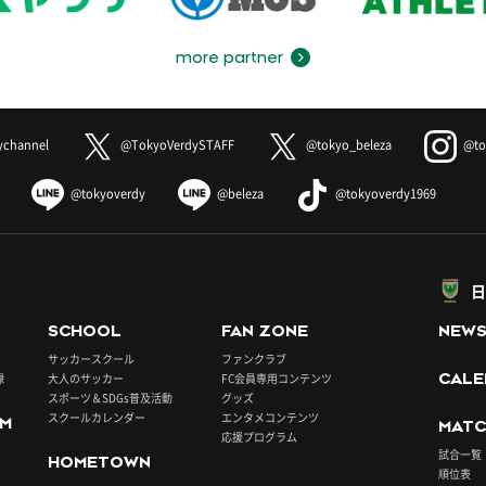
more partner
ychannel
@TokyoVerdySTAFF
@tokyo_beleza
@to
@tokyoverdy
@beleza
@tokyoverdy1969
日
SCHOOL
FAN ZONE
NEW
サッカースクール
ファンクラブ
録
大人のサッカー
FC会員専用コンテンツ
CALE
スポーツ＆SDGs普及活動
グッズ
スクールカレンダー
エンタメコンテンツ
UM
MATC
応援プログラム
試合一覧
HOMETOWN
順位表