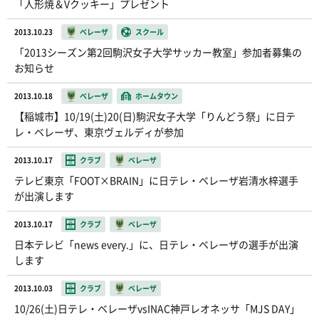
「人形焼＆Vクッキー」プレゼント
2013.10.23
ベレーザ
スクール
「2013シーズン第2回駒沢女子大学サッカー教室」参加者募集の
お知らせ
2013.10.18
ベレーザ
ホームタウン
【稲城市】10/19(土)20(日)駒沢女子大学「りんどう祭」に日テ
レ・ベレーザ、東京ヴェルディが参加
2013.10.17
クラブ
ベレーザ
テレビ東京「FOOT×BRAIN」に日テレ・ベレーザ岩清水梓選手
が出演します
2013.10.17
クラブ
ベレーザ
日本テレビ「news every.」に、日テレ・ベレーザの選手が出演
します
2013.10.03
クラブ
ベレーザ
10/26(土)日テレ・ベレーザvsINAC神戸レオネッサ「MJS DAY」