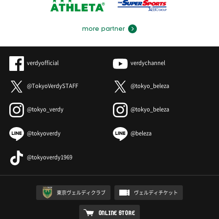
more partner
verdyofficial
verdychannel
@TokyoVerdySTAFF
@tokyo_beleza
@tokyo_verdy
@tokyo_beleza
@tokyoverdy
@beleza
@tokyoverdy1969
東京ヴェルディクラブ
ヴェルディチケット
ONLINE STORE