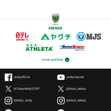
PARTNER
more partner
verdyofficial
verdychannel
@TokyoVerdySTAFF
@tokyo_beleza
@tokyo_verdy
@tokyo_beleza