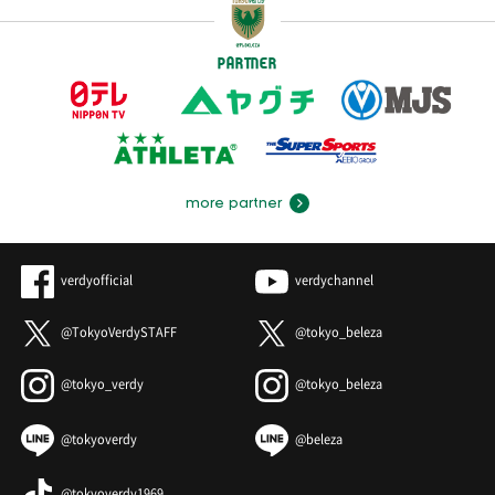
PARTNER
more partner
verdyofficial
verdychannel
@TokyoVerdySTAFF
@tokyo_beleza
@tokyo_verdy
@tokyo_beleza
@tokyoverdy
@beleza
@tokyoverdy1969