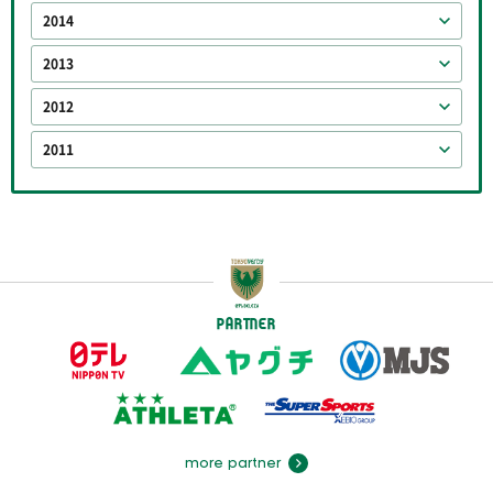
2014
2013
2012
2011
PARTNER
more partner