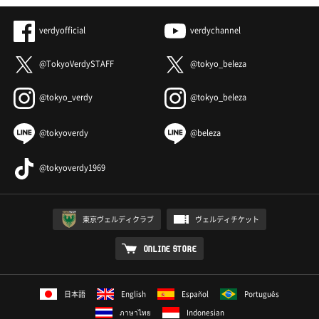
verdyofficial
verdychannel
@TokyoVerdySTAFF
@tokyo_beleza
@tokyo_verdy
@tokyo_beleza
@tokyoverdy
@beleza
@tokyoverdy1969
東京ヴェルディクラブ
ヴェルディチケット
ONLINE STORE
日本語
English
Español
Português
ภาษาไทย
Indonesian