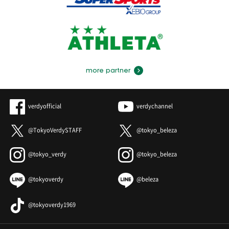
more partner
verdyofficial
verdychannel
@TokyoVerdySTAFF
@tokyo_beleza
@tokyo_verdy
@tokyo_beleza
@tokyoverdy
@beleza
@tokyoverdy1969