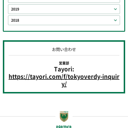
2019
2018
お問い合わせ
営業部
Tayori:
https://tayori.com/f/tokyoverdy-inquir
y/
PARTNER