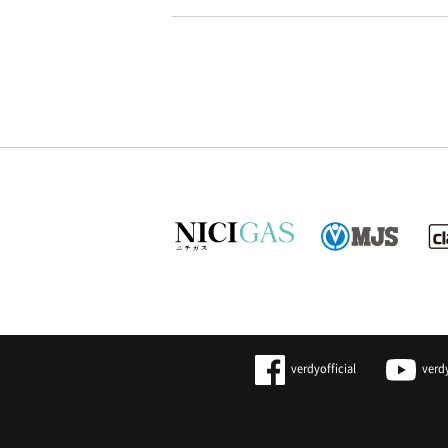
verdyofficial
verd