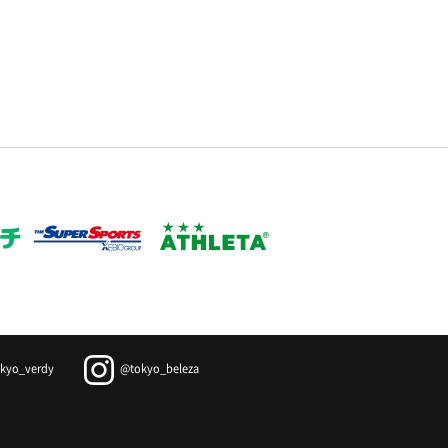
kyo_verdy
@tokyo_beleza