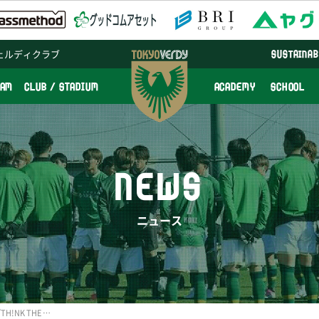
ェルディクラブ
SUSTAINAB
EAM
CLUB / STADIUM
ACADEMY
SCHOOL
NEWS
ニュース
Ｊリーグ気候アクション『TH!NK THE BALL PROJECT』参加およびアプリ公開のお知らせ