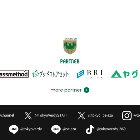
PARTNER
more partner
ychannel
@TokyoVerdySTAFF
@tokyo_beleza
@to
@tokyoverdy
@beleza
@tokyoverdy1969