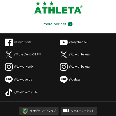
more partner
verdyofficial
verdychannel
@TokyoVerdySTAFF
@tokyo_beleza
@tokyo_verdy
@tokyo_beleza
@tokyoverdy
@beleza
@tokyoverdy1969
東京ヴェルディクラブ
ヴェルディチケット