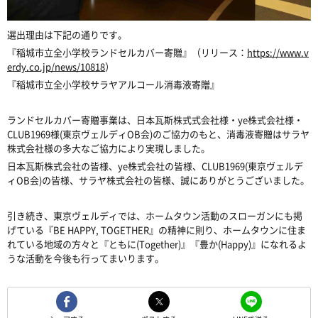
選出理由は下記の通りです。
『稲城市立全小学校ランドセルカバー寄贈』（リリース：
https://www.v
erdy.co.jp/news/10818
）
『稲城市立全小学校サラヤアルコール消毒液寄贈』
ランドセルカバー寄贈事業は、日本瓦斯株式式会社様・ye株式会社様・
CLUB1969様(東京ヴェルディOB会)のご協力のもと、消毒液寄贈は
サラヤ
株式会社様の多大なご協力により実現しました。
日本瓦斯株式会社の皆様、ye株式会社の皆様、CLUB1969(東京ヴェルデ
ィOB会)の皆様、サラヤ株式会社の皆様、誠にありがとうございました。
引き続き、東京ヴェルディでは、ホームタウン活動のスローガンにも掲
げている『BE HAPPY, TOGETHER』の精神に則り、ホームタウンに住ま
れている地域の方々と『ともに(Together)』『豊か(Happy)』になれるよ
うな活動を今後も行ってまいります。