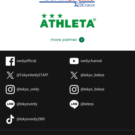
more partner
verdyofficial
verdychannel
@TokyoVerdySTAFF
@tokyo_beleza
@tokyo_verdy
@tokyo_beleza
@tokyoverdy
@beleza
@tokyoverdy1969