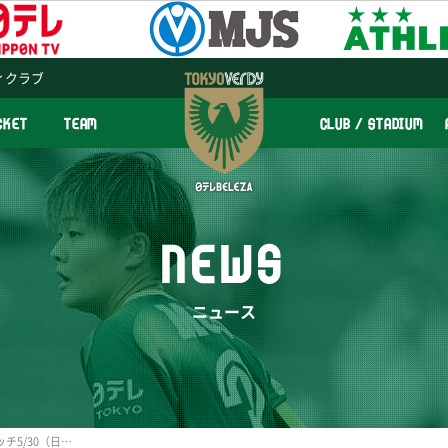
ィクラブ
CKET
TEAM
CLUB / STADIUM
NEWS
ニュース
WEリーグプレシーズンマッチ5/30（日）新潟L戦 チケット販売について