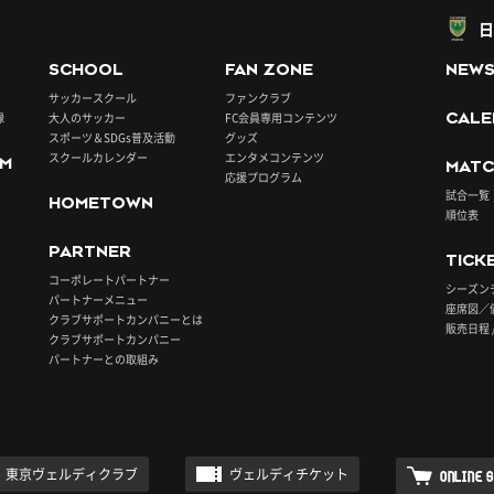
日
SCHOOL
FAN ZONE
NEW
サッカースクール
ファンクラブ
録
大人のサッカー
FC会員専用コンテンツ
CALE
スポーツ＆SDGs普及活動
グッズ
スクールカレンダー
エンタメコンテンツ
UM
MATC
応援プログラム
試合一覧
HOMETOWN
順位表
PARTNER
TICK
コーポレートパートナー
シーズン
パートナーメニュー
座席図／
クラブサポートカンパニーとは
販売日程 
クラブサポートカンパニー
パートナーとの取組み
東京ヴェルディクラブ
ヴェルディチケット
ONLINE 