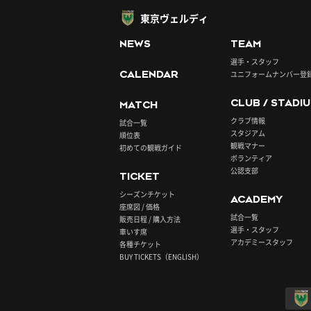
東京ヴェルディ
NEWS
TEAM
選手・スタッフ
CALENDAR
ユニフォームナンバー登
CLUB / STADI
MATCH
クラブ情報
試合一覧
スタジアム
順位表
観戦マナー
初めての観戦ガイド
ボランティア
公認支部
TICKET
シーズンチケット
ACADEMY
座席図 / 価格
試合一覧
販売日程 / 購入方法
選手・スタッフ
車いす席
アカデミースタッフ
各種チケット
BUY TICKETS（ENGLISH）