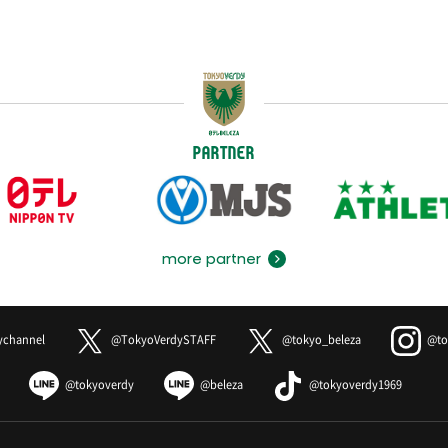
PARTNER
more partner
ychannel
@TokyoVerdySTAFF
@tokyo_beleza
@to
@tokyoverdy
@beleza
@tokyoverdy1969