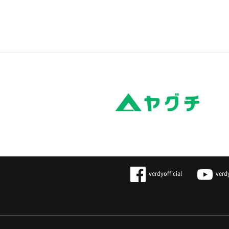
verdyofficial
verd