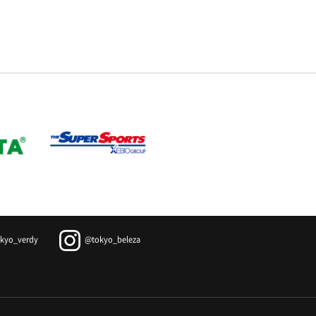
kyo_verdy
@tokyo_beleza