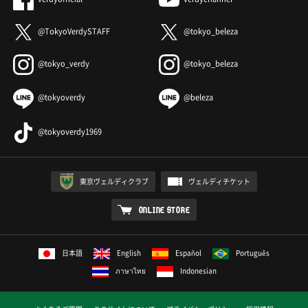
@TokyoVerdySTAFF
@tokyo_beleza
@tokyo_verdy
@tokyo_beleza
@tokyoverdy
@beleza
@tokyoverdy1969
東京ヴェルディクラブ
ヴェルディチケット
ONLINE STORE
日本語
English
Español
Português
ภาษาไทย
Indonesian