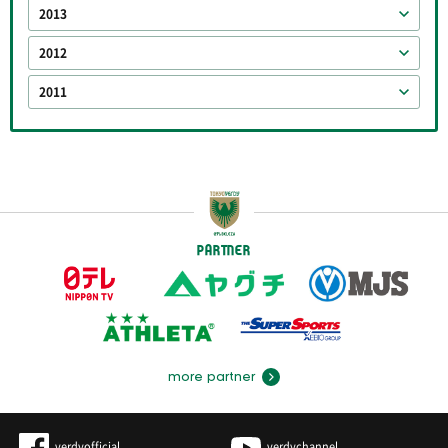
2013
2012
2011
PARTNER
more partner
verdyofficial
verdychannel