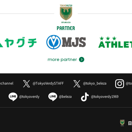
PARTNER
more partner
ychannel
@TokyoVerdySTAFF
@tokyo_beleza
@to
@tokyoverdy
@beleza
@tokyoverdy1969
日