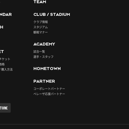
S
TEAM
NDAR
CLUB / STADIUM
クラブ情報
H
スタジアム
観戦マナー
ACADEMY
ET
試合一覧
選手・スタッフ
チケット
価格
HOMETOWN
/ 購入方法
PARTNER
コーポレートパートナー
ベレーザ応援パートナー
STORE