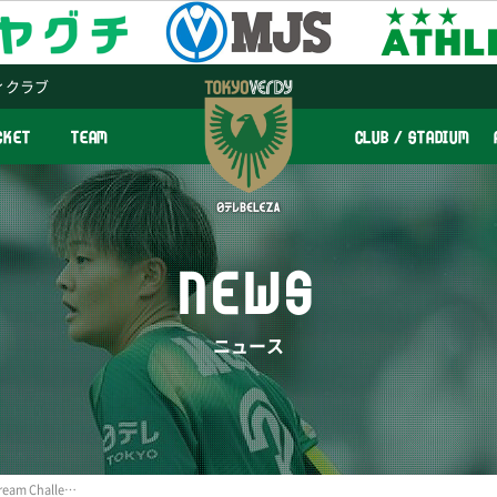
ィクラブ
CKET
TEAM
CLUB / STADIUM
NEWS
ニュース
4/27（土）テレビ朝日『Dream Challenger~夢に挑む者たち~』に日テレ・メニーナの柏村菜那選手が出演します