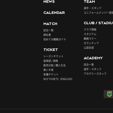
NEWS
TEAM
選手・スタッフ
CALENDAR
ユニフォームナンバー登
CLUB / STADI
MATCH
クラブ情報
試合一覧
スタジアム
順位表
観戦マナー
初めての観戦ガイド
ボランティア
公認支部
TICKET
シーズンチケット
ACADEMY
座席図 / 価格
試合一覧
販売日程 / 購入方法
選手・スタッフ
車いす席
アカデミースタッフ
各種チケット
BUY TICKETS（ENGLISH）