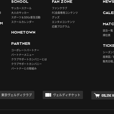
SCHOOL
FAN ZONE
NEW
サッカースクール
ファンクラブ
録
大人のサッカー
FC会員専用コンテンツ
CALE
スポーツ＆SDGs普及活動
グッズ
スクールカレンダー
エンタメコンテンツ
UM
MATC
応援プログラム
試合一覧
HOMETOWN
順位表
PARTNER
TICK
コーポレートパートナー
シーズン
パートナーメニュー
座席図／
クラブサポートカンパニーとは
販売日程 
クラブサポートカンパニー
パートナーとの取組み
東京ヴェルディクラブ
ヴェルディチケット
ONLINE 