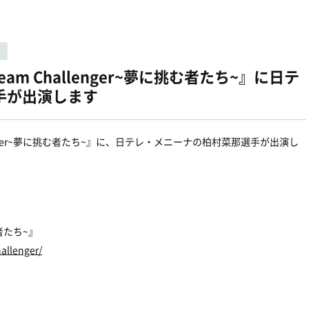
ー
am Challenger~夢に挑む者たち~』に日テ
手が出演します
lenger~夢に挑む者たち~』に、日テレ・メニーナの柏村菜那選手が出演し
む者たち~』
allenger/