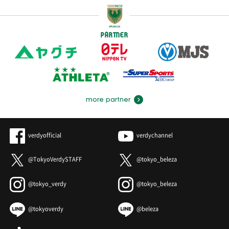
PARTNER
more partner
verdyofficial
verdychannel
@TokyoVerdySTAFF
@tokyo_beleza
@tokyo_verdy
@tokyo_beleza
@tokyoverdy
@beleza