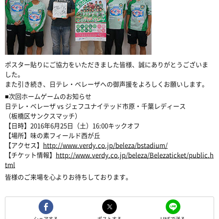
ポスター貼りにご協力をいただきました皆様、誠にありがとうございま
した。
また引き続き、日テレ・ベレーザへの御声援をよろしくお願いします。
■次回ホームゲームのお知らせ
日テレ・ベレーザ vs ジェフユナイテッド市原・千葉レディース
（板橋区サンクスマッチ）
【日時】2016年6月25日（土）16:00キックオフ
【場所】味の素フィールド西が丘
【アクセス】
http://www.verdy.co.jp/beleza/bstadium/
【チケット情報】
http://www.verdy.co.jp/beleza/Belezaticket/public.h
tml
皆様のご来場を心よりお待ちしております。
シェアする
ポストする
LINEで送る