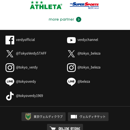
more partner
verdyofficial
verdychannel
@TokyoVerdySTAFF
@tokyo_beleza
@tokyo_verdy
@tokyo_beleza
@tokyoverdy
@beleza
@tokyoverdy1969
東京ヴェルディクラブ
ヴェルディチケット
ONLINE STORE