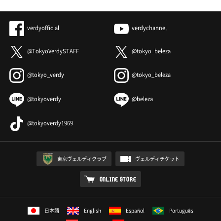
verdyofficial
verdychannel
@TokyoVerdySTAFF
@tokyo_beleza
@tokyo_verdy
@tokyo_beleza
@tokyoverdy
@beleza
@tokyoverdy1969
東京ヴェルディクラブ
ヴェルディチケット
ONLINE STORE
日本語
English
Español
Português