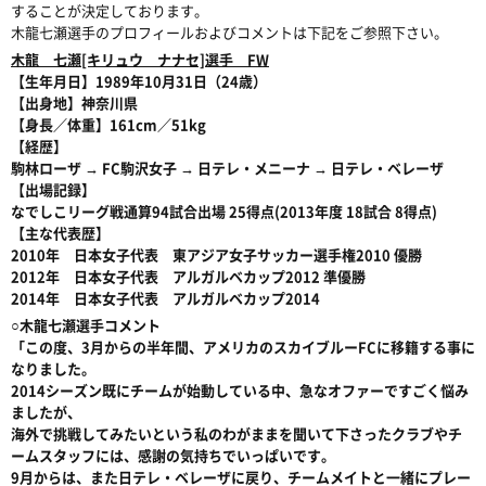
することが決定しております。
木龍七瀬選手のプロフィールおよびコメントは下記をご参照下さい。
木龍 七瀬[キリュウ ナナセ]選手 FW
【生年月日】1989年10月31日（24歳）
【出身地】神奈川県
【身長／体重】161cm／51kg
【経歴】
駒林ローザ → FC駒沢女子 → 日テレ・メニーナ → 日テレ・ベレーザ
【出場記録】
なでしこリーグ戦通算94試合出場 25得点(2013年度 18試合 8得点)
【主な代表歴】
2010年 日本女子代表 東アジア女子サッカー選手権2010 優勝
2012年 日本女子代表 アルガルベカップ2012 準優勝
2014年 日本女子代表 アルガルベカップ2014
○木龍七瀬選手コメント
「この度、3月からの半年間、アメリカのスカイブルーFCに移籍する事に
なりました。
2014シーズン既にチームが始動している中、急なオファーですごく悩み
ましたが、
海外で挑戦してみたいという私のわがままを聞いて下さったクラブやチ
ームスタッフには、感謝の気持ちでいっぱいです。
9月からは、また日テレ・ベレーザに戻り、チームメイトと一緒にプレー