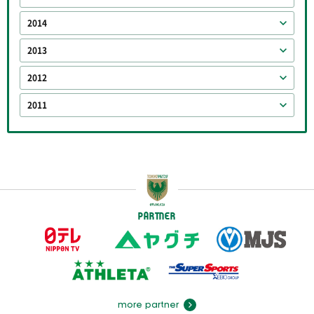
2014
2013
2012
2011
PARTNER
more partner