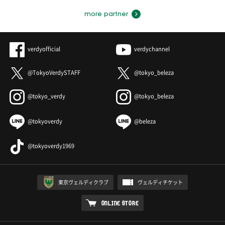
more partner
verdyofficial
verdychannel
@TokyoVerdySTAFF
@tokyo_beleza
@tokyo_verdy
@tokyo_beleza
@tokyoverdy
@beleza
@tokyoverdy1969
東京ヴェルディクラブ
ヴェルディチケット
ONLINE STORE