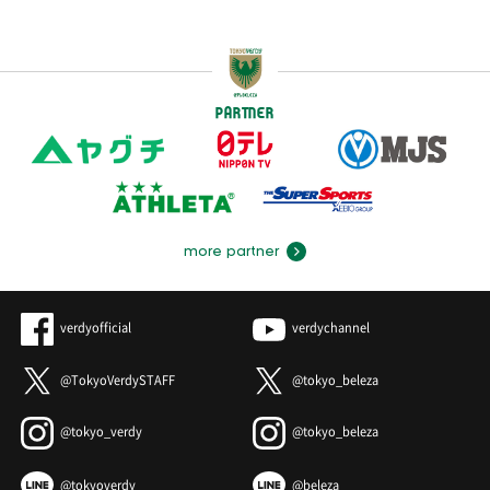
PARTNER
more partner
verdyofficial
verdychannel
@TokyoVerdySTAFF
@tokyo_beleza
@tokyo_verdy
@tokyo_beleza
@tokyoverdy
@beleza