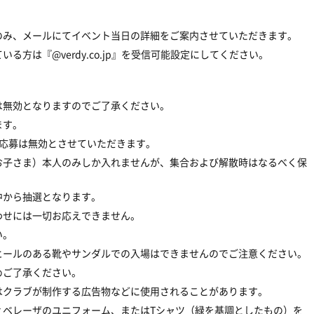
のみ、メールにてイベント当日の詳細をご案内させていただきます。
方は『@verdy.co.jp』を受信可能設定にしてください。
は無効となりますのでご了承ください。
ます。
数応募は無効とさせていただきます。
お子さま）本人のみしか入れませんが、集合および解散時はなるべく保
中から抽選となります。
わせには一切お応えできません。
い。
ヒールのある靴やサンダルでの入場はできませんのでご注意ください。
めご了承ください。
はクラブが制作する広告物などに使用されることがあります。
ィベレーザのユニフォーム、またはTシャツ（緑を基調としたもの）を