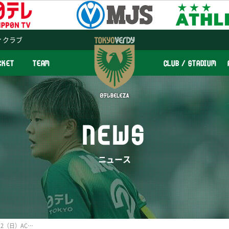
ィクラブ
CKET
TEAM
CLUB / STADIUM
NEWS
ニュース
【募集終了しました】11/12（日）AC長野パルセイロ・レディース戦 小学生限定！エスコートキッズ参加者募集のお知らせ