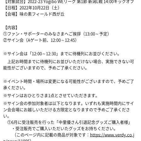
【対象試合】2022-23 Yogibo WEリーグ 第1節 新潟L戦 14:00キックオフ
【日程】2022年10月22日（土）
【会場】味の素フィールド西が丘
【内容】
①ファン・サポーターのみなさまへご挨拶（13:00～予定）
②サイン会（Aゲート前、12:00～12:45）
※サイン会は「12:00～12:30」までに待機列にお並びください。
上記お時間までに待機列にお並びいただけない場合、
実施できない可
能性がございますので、予めご了承ください。
※イベント時間・場所は変更になる可能性がございますので、予めご了
承ください。
※サインはおひとりさま1点とさせていただきます。
※サイン会の参加対象者は以下となります。いずれも実施時間内にサイ
ン会会場にお越しいただける方限定となりますので予めご了承くださ
い。
①6月に受注販売を行った「中里優さん引退記念グッズご購入者様」
・受注販売でご購入いただいたグッズをお持ちください。
（このページ内に記載の商品が対象です：
https://www.verdy.co.j
p/news/11005
）