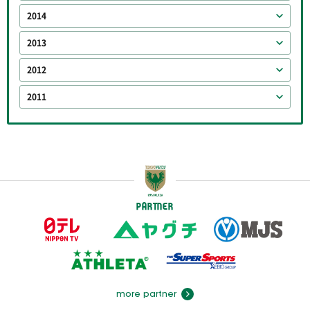
2014
2013
2012
2011
PARTNER
more partner