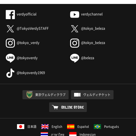
verdyofficial
verdychannel
@TokyoVerdySTAFF
@tokyo_beleza
@tokyo_verdy
@tokyo_beleza
@tokyoverdy
@beleza
@tokyoverdy1969
東京ヴェルディクラブ
ヴェルディチケット
ONLINE STORE
日本語
English
Español
Português
ภาษาไทย
Indonesian