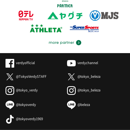
PARTNER
more partner
verdyofficial
verdychannel
@TokyoVerdySTAFF
@tokyo_beleza
@tokyo_verdy
@tokyo_beleza
@tokyoverdy
@beleza
@tokyoverdy1969