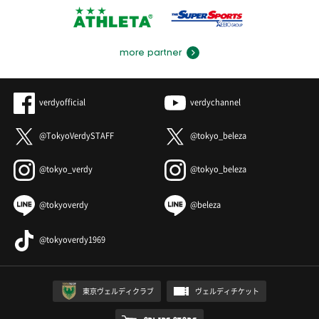
more partner
verdyofficial
verdychannel
@TokyoVerdySTAFF
@tokyo_beleza
@tokyo_verdy
@tokyo_beleza
@tokyoverdy
@beleza
@tokyoverdy1969
東京ヴェルディクラブ
ヴェルディチケット