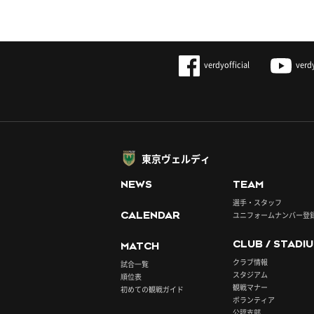
verdyofficial
verd
東京ヴェルディ
NEWS
TEAM
選手・スタッフ
CALENDAR
ユニフォームナンバー登
CLUB / STADI
MATCH
クラブ情報
試合一覧
スタジアム
順位表
観戦マナー
初めての観戦ガイド
ボランティア
公認支部