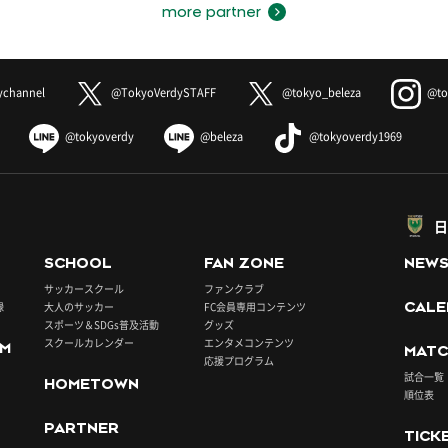
more partner
ychannel
@TokyoVerdySTAFF
@tokyo_beleza
@to
@tokyoverdy
@beleza
@tokyoverdy1969
日
SCHOOL
FAN ZONE
NEW
サッカースクール
ファンクラブ
録
大人のサッカー
FC会員専用コンテンツ
CALE
スポーツ＆SDGs普及活動
グッズ
スクールカレンダー
エンタメコンテンツ
UM
MATC
応援プログラム
試合一覧
HOMETOWN
順位表
PARTNER
TICK