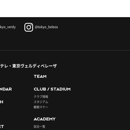
kyo_verdy
@tokyo_beleza
テレ・東京ヴェルディベレーザ
S
TEAM
NDAR
CLUB / STADIUM
クラブ情報
H
スタジアム
観戦マナー
ACADEMY
ET
試合一覧