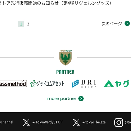
ンストア先行販売開始のお知らせ（第4弾リヴェルングッズ）
次のページ
1
2
PARTNER
more partner
ychannel
@TokyoVerdySTAFF
@tokyo_beleza
@to