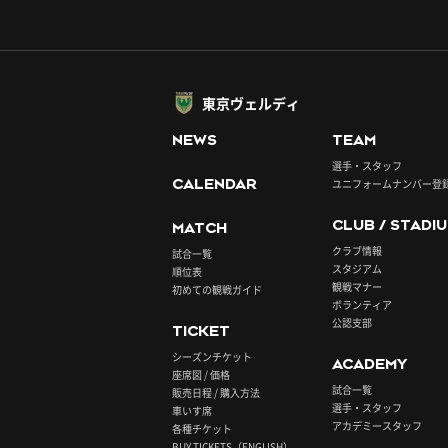
東京ヴェルディ
NEWS
TEAM
選手・スタッフ
CALENDAR
ユニフォームナンバー登
CLUB / STADI
MATCH
クラブ情報
試合一覧
スタジアム
順位表
観戦マナー
初めての観戦ガイド
ボランティア
公認支部
TICKET
シーズンチケット
ACADEMY
座席図 / 価格
試合一覧
販売日程 / 購入方法
選手・スタッフ
車いす席
アカデミースタッフ
各種チケット
BUY TICKETS（ENGLISH）