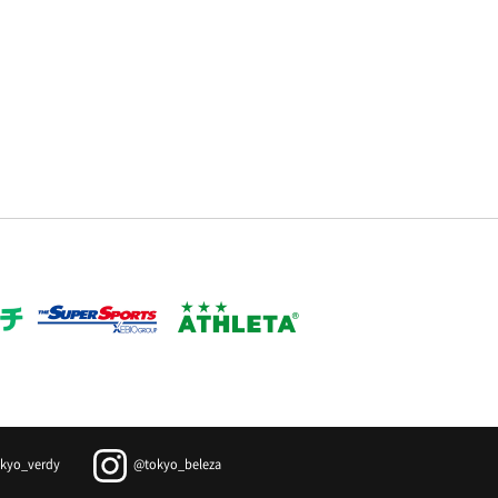
kyo_verdy
@tokyo_beleza