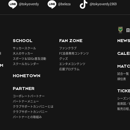
@tokyoverdy
@beleza
@tokyoverdy1969
日
SCHOOL
FAN ZONE
NEW
サッカースクール
ファンクラブ
録
大人のサッカー
FC会員専用コンテンツ
CALE
スポーツ＆SDGs普及活動
グッズ
スクールカレンダー
エンタメコンテンツ
UM
MATC
応援プログラム
試合一覧
HOMETOWN
順位表
PARTNER
TICK
コーポレートパートナー
シーズン
パートナーメニュー
座席図／
クラブサポートカンパニーとは
販売日程 
クラブサポートカンパニー
パートナーとの取組み