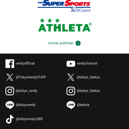
more partner
verdyofficial
verdychannel
@TokyoVerdySTAFF
@tokyo_beleza
@tokyo_verdy
@tokyo_beleza
@tokyoverdy
@beleza
@tokyoverdy1969