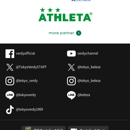
more partner
verdyofficial
verdychannel
@TokyoVerdySTAFF
@tokyo_beleza
@tokyo_verdy
@tokyo_beleza
@tokyoverdy
@beleza
@tokyoverdy1969