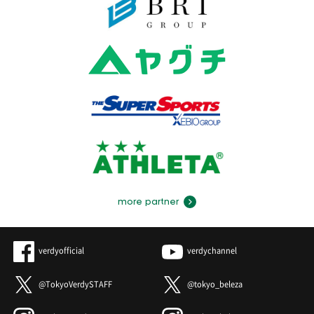
more partner
verdyofficial
verdychannel
@TokyoVerdySTAFF
@tokyo_beleza