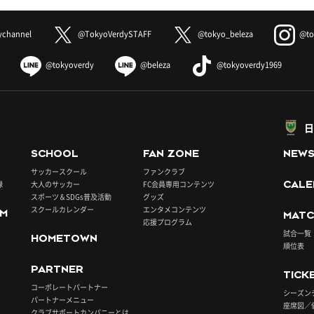
ychannel
@TokyoVerdySTAFF
@tokyo_beleza
@to
@tokyoverdy
@beleza
@tokyoverdy1969
日
SCHOOL
FAN ZONE
NEW
サッカースクール
ファンクラブ
録
大人のサッカー
FC会員専用コンテンツ
CALE
スポーツ＆SDGs普及活動
グッズ
スクールカレンダー
エンタメコンテンツ
UM
MATC
応援プログラム
試合一覧
HOMETOWN
順位表
PARTNER
TICK
コーポレートパートナー
シーズン
パートナーメニュー
座席図／
クラブサポートカンパニーとは