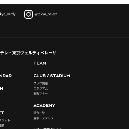
kyo_verdy
@tokyo_beleza
テレ・東京ヴェルディベレーザ
S
TEAM
NDAR
CLUB / STADIUM
クラブ情報
H
スタジアム
観戦マナー
ACADEMY
ET
試合一覧
選手・スタッフ
チケット
価格