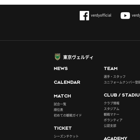
verdyofficial
verd
東京ヴェルディ
NEWS
TEAM
選手・スタッフ
CALENDAR
ユニフォームナンバー登
CLUB / STADI
MATCH
クラブ情報
試合一覧
スタジアム
順位表
観戦マナー
初めての観戦ガイド
ボランティア
公認支部
TICKET
シーズンチケット
ACADEMY