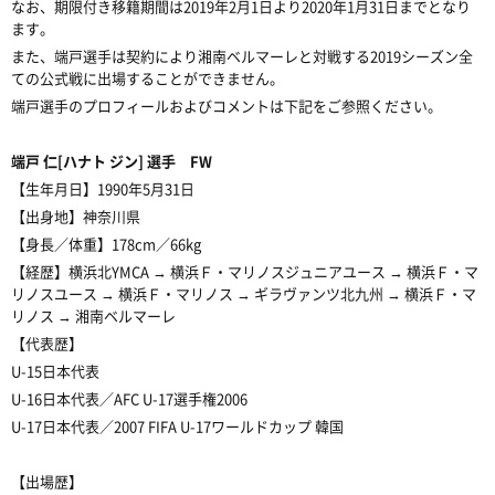
なお、期限付き移籍期間は2019年2月1日より2020年1月31日までとなり
ます。
また、端戸選手は契約により湘南ベルマーレと対戦する2019シーズン全
ての公式戦に出場することができません。
端戸選手のプロフィールおよびコメントは下記をご参照ください。
端戸 仁[ハナト ジン] 選手 FW
【生年月日】1990年5月31日
【出身地】神奈川県
【身長／体重】178cm／66kg
【経歴】横浜北YMCA → 横浜Ｆ・マリノスジュニアユース → 横浜Ｆ・マ
リノスユース → 横浜Ｆ・マリノス → ギラヴァンツ北九州 → 横浜Ｆ・マ
リノス → 湘南ベルマーレ
【代表歴】
U-15日本代表
U-16日本代表／AFC U-17選手権2006
U-17日本代表／2007 FIFA U-17ワールドカップ 韓国
【出場歴】