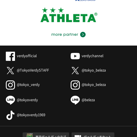
more partner
verdyofficial
verdychannel
@TokyoVerdySTAFF
@tokyo_beleza
@tokyo_verdy
@tokyo_beleza
@tokyoverdy
@beleza
@tokyoverdy1969
東京ヴェルディクラブ
ヴェルディチケット