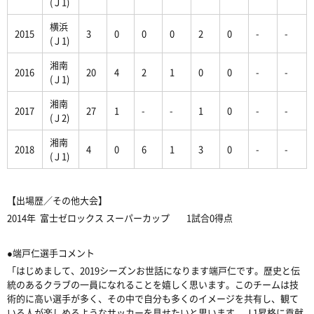
(Ｊ1)
横浜
2015
3
0
0
0
2
0
-
-
(Ｊ1)
湘南
2016
20
4
2
1
0
0
-
-
(Ｊ1)
湘南
2017
27
1
-
-
1
0
-
-
(Ｊ2)
湘南
2018
4
0
6
1
3
0
-
-
(Ｊ1)
【出場歴／その他大会】
2014年 富士ゼロックス スーパーカップ 1試合0得点
●端戸仁選手コメント
「はじめまして、2019シーズンお世話になります端戸仁です。歴史と伝
統のあるクラブの一員になれることを嬉しく思います。このチームは技
術的に高い選手が多く、その中で自分も多くのイメージを共有し、観て
いる人が楽しめるようなサッカーを見せたいと思います。Ｊ1昇格に貢献