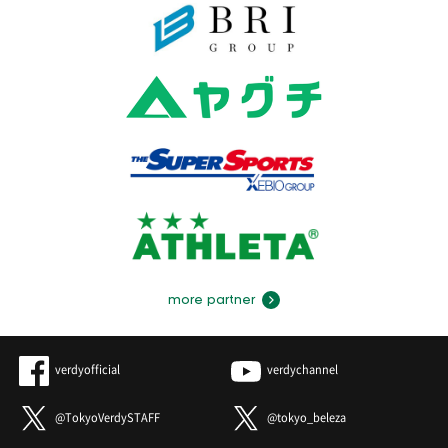
more partner
verdyofficial
verdychannel
@TokyoVerdySTAFF
@tokyo_beleza