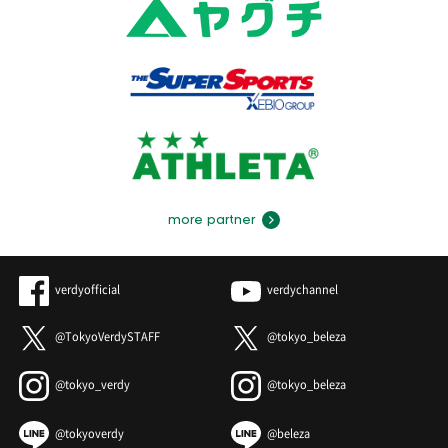
more partner
verdyofficial
verdychannel
@TokyoVerdySTAFF
@tokyo_beleza
@tokyo_verdy
@tokyo_beleza
@tokyoverdy
@beleza