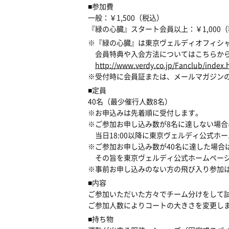
■参加費
一般：￥1,500（税込）
『緑の心臓』スタート会員以上：￥1,000
※『緑の心臓』は東京ヴェルディオフィシ
会員特典や入会方法についてはこちらから
http://www.verdy.co.jp/Fanclub/index.
※受付時に会員証または、メールマガジン
■定員
40名（最少催行人数8名）
※お申込みは先着順に受付します。
※ご参加お申し込み数が8名に達しない場合
当日18:00以降に東京ヴェルディ公式ホ
※ご参加お申し込み数が40名に達した場合
その旨を東京ヴェルディ公式ホームページ
※事前お申し込みのない方の飛び入り参加
■内容
ご参加いただいた方々でチーム分けをして
ご参加人数によりコートの大きさを変更し
■持ち物