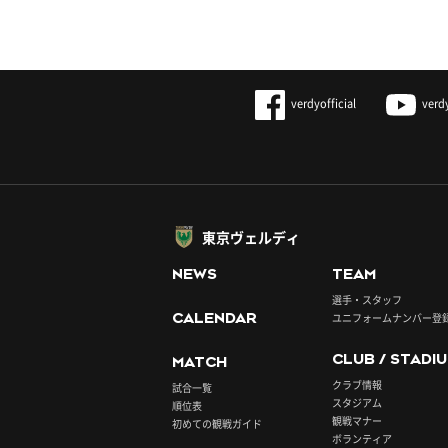
verdyofficial
verd
東京ヴェルディ
NEWS
TEAM
選手・スタッフ
CALENDAR
ユニフォームナンバー登
CLUB / STADI
MATCH
クラブ情報
試合一覧
スタジアム
順位表
観戦マナー
初めての観戦ガイド
ボランティア