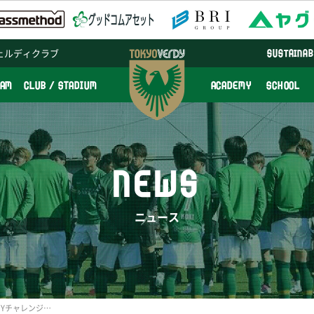
ェルディクラブ
SUSTAINAB
EAM
CLUB / STADIUM
ACADEMY
SCHOOL
NEWS
ニュース
12/13（水）開催分『VERDYチャレンジFootball～ビギナー向け個人サッカー～』参加者募集のお知らせ