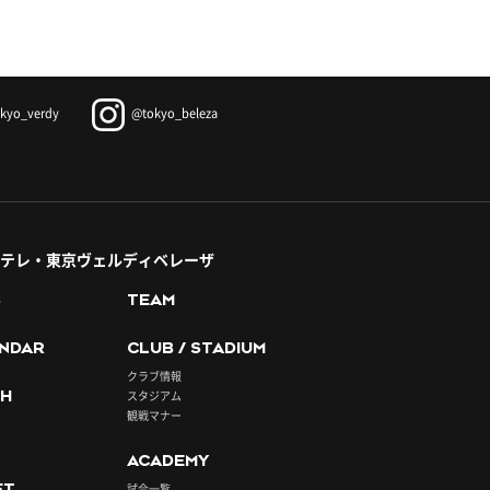
kyo_verdy
@tokyo_beleza
テレ・東京ヴェルディベレーザ
S
TEAM
NDAR
CLUB / STADIUM
クラブ情報
H
スタジアム
観戦マナー
ACADEMY
ET
試合一覧