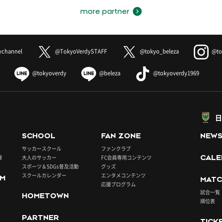
more partner
ychannel
@TokyoVerdySTAFF
@tokyo_beleza
@to
@tokyoverdy
@beleza
@tokyoverdy1969
日
SCHOOL
FAN ZONE
NEW
サッカースクール
ファンクラブ
録
大人のサッカー
FC会員専用コンテンツ
CALE
スポーツ＆SDGs普及活動
グッズ
スクールカレンダー
エンタメコンテンツ
UM
MATC
応援プログラム
試合一覧
HOMETOWN
順位表
PARTNER
TICK