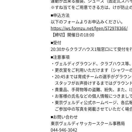
運動が出来る服装、シューズ（固定式スパ
※すね当てをご用意できる方は、けが防止
■申込方法
以下のフォームよりお申込みください。
https://ws.formzu.net/fgen/S72978366/
【締切】開催日の18:00
■受付
20:30からクラブハウス1階窓口にて受付を
■注意事項
・ヴェルディグラウンド、クラブハウス等
・更衣室をご利用いただけます（シャワー
・20:45までは育成チームの選手がグラウ
スタッフがお声掛けするまではグラウンド
・貴重品、手荷物等の盗難、紛失、また、
・お客様の氏名などの個人情報につきまし
・東京ヴェルディ公式ホームページ、各広
ご参加中の写真を掲載させていただく場合
■お問い合わせ
東京ヴェルディサッカースクール事務局
044-946-3042