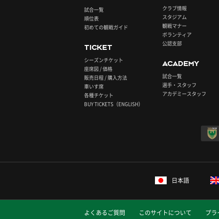
クラブ情報
試合一覧
スタジアム
順位表
観戦マナー
初めての観戦ガイド
ボランティア
公認支部
TICKET
シーズンチケット
ACADEMY
座席図 / 価格
試合一覧
販売日程 / 購入方法
選手・スタッフ
車いす席
アカデミースタッフ
各種チケット
BUY TICKETS（ENGLISH）
日本語
よくあるご質問
このサイトについて
プラ