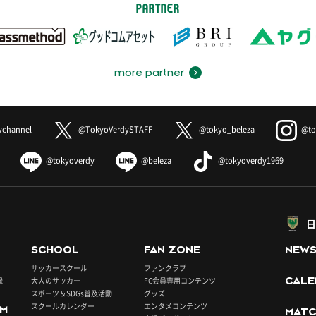
PARTNER
more partner
ychannel
@TokyoVerdySTAFF
@tokyo_beleza
@to
@tokyoverdy
@beleza
@tokyoverdy1969
日
SCHOOL
FAN ZONE
NEW
サッカースクール
ファンクラブ
録
大人のサッカー
FC会員専用コンテンツ
CALE
スポーツ＆SDGs普及活動
グッズ
スクールカレンダー
エンタメコンテンツ
UM
MATC