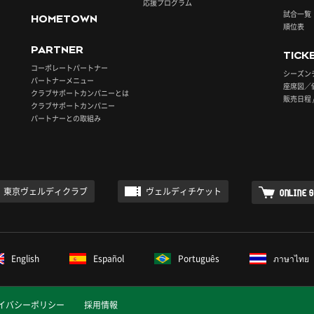
応援プログラム
試合一覧
HOMETOWN
順位表
PARTNER
TICK
コーポレートパートナー
シーズン
パートナーメニュー
座席図／
クラブサポートカンパニーとは
販売日程 
クラブサポートカンパニー
パートナーとの取組み
東京ヴェルディクラブ
ヴェルディチケット
ONLINE 
English
Español
Português
ภาษาไทย
イバシーポリシー
採用情報