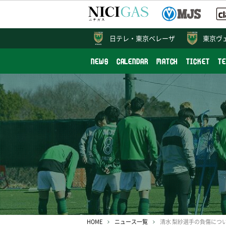
日テレ・
東京ベレーザ
東京ヴ
NEWS
CALENDAR
MATCH
TICKET
T
HOME
ニュース一覧
清水 梨紗選手の負傷につ