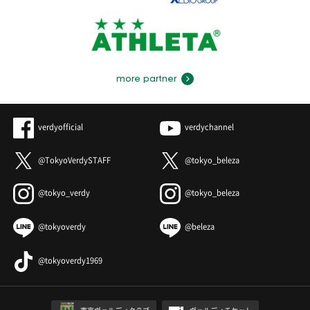
more partner
verdyofficial
verdychannel
@TokyoVerdySTAFF
@tokyo_beleza
@tokyo_verdy
@tokyo_beleza
@tokyoverdy
@beleza
@tokyoverdy1969