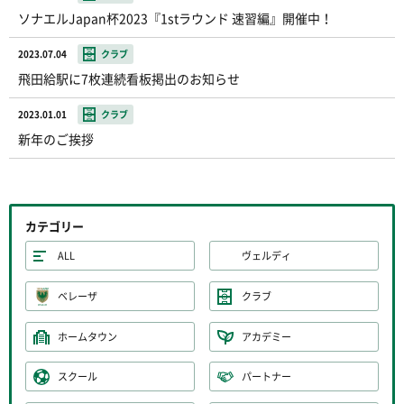
ソナエルJapan杯2023『1stラウンド 速習編』開催中！
2023.07.04
クラブ
飛田給駅に7枚連続看板掲出のお知らせ
2023.01.01
クラブ
新年のご挨拶
カテゴリー
ALL
ヴェルディ
ベレーザ
クラブ
ホームタウン
アカデミー
スクール
パートナー