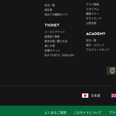
クラブ情報
試合一覧
スタジアム
順位表
観戦マナー
初めての観戦ガイド
ボランティア
公認支部
TICKET
シーズンチケット
ACADEMY
座席図 / 価格
試合一覧
販売日程 / 購入方法
選手・スタッフ
車いす席
アカデミースタッフ
各種チケット
BUY TICKETS（ENGLISH）
日本語
よくあるご質問
このサイトについて
プラ