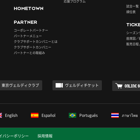
応援プログラム
試合一覧
HOMETOWN
順位表
PARTNER
TICK
コーポレートパートナー
シーズン
パートナーメニュー
座席図／
クラブサポートカンパニーとは
販売日程 
クラブサポートカンパニー
パートナーとの取組み
東京ヴェルディクラブ
ヴェルディチケット
ONLINE 
English
Español
Português
ภาษาไทย
イバシーポリシー
採用情報