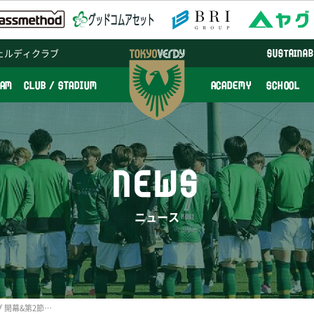
ェルディクラブ
SUSTAINAB
EAM
CLUB / STADIUM
ACADEMY
SCHOOL
NEWS
ニュース
2017明治安田生命J2リーグ 開幕&第2節カード決定