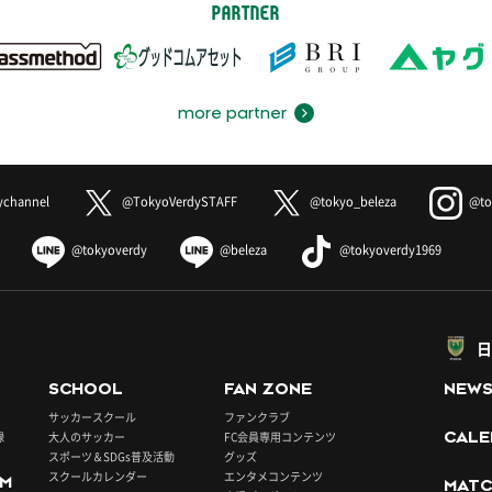
PARTNER
more partner
ychannel
@TokyoVerdySTAFF
@tokyo_beleza
@to
@tokyoverdy
@beleza
@tokyoverdy1969
日
SCHOOL
FAN ZONE
NEW
サッカースクール
ファンクラブ
録
大人のサッカー
FC会員専用コンテンツ
CALE
スポーツ＆SDGs普及活動
グッズ
スクールカレンダー
エンタメコンテンツ
UM
MATC