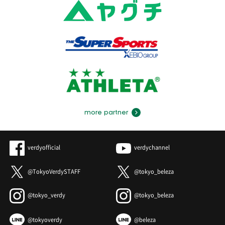
more partner
verdyofficial
verdychannel
@TokyoVerdySTAFF
@tokyo_beleza
@tokyo_verdy
@tokyo_beleza
@tokyoverdy
@beleza