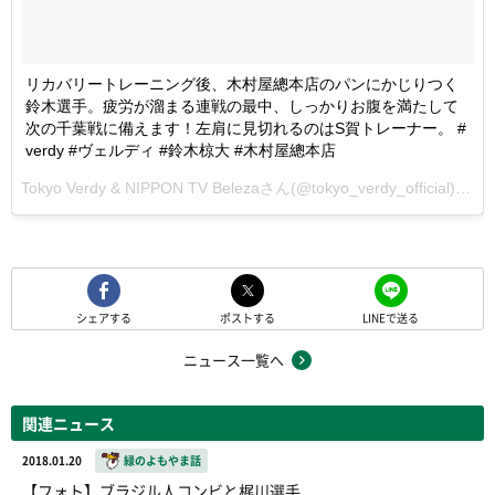
リカバリートレーニング後、木村屋總本店のパンにかじりつく
鈴木選手。疲労が溜まる連戦の最中、しっかりお腹を満たして
次の千葉戦に備えます！左肩に見切れるのはS賀トレーナー。 #
verdy #ヴェルディ #鈴木椋大 #木村屋總本店
Tokyo Verdy & NIPPON TV Belezaさん(@tokyo_verdy_official)が投稿した写真 -
シェアする
ポストする
LINEで送る
ニュース一覧へ
関連ニュース
2018.01.20
緑のよもやま話
【フォト】ブラジル人コンビと梶川選手