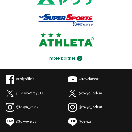
more partner
verdyofficial
verdychannel
@TokyoVerdySTAFF
@tokyo_beleza
@tokyo_verdy
@tokyo_beleza
@tokyoverdy
@beleza