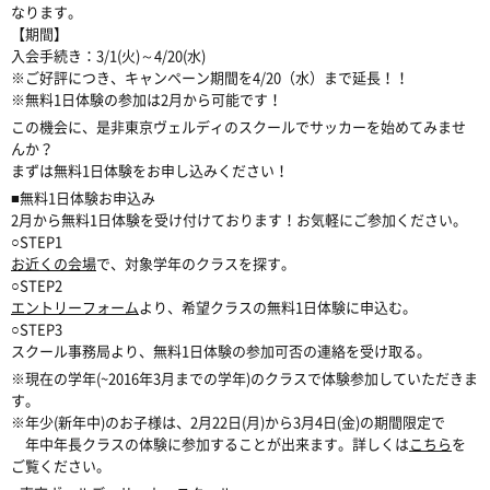
なります。
【期間】
入会手続き：3/1(火)～4/20(水)
※ご好評につき、キャンペーン期間を4/20（水）まで延長！！
※無料1日体験の参加は2月から可能です！
この機会に、是非東京ヴェルディのスクールでサッカーを始めてみませ
んか？
まずは無料1日体験をお申し込みください！
■無料1日体験お申込み
2月から無料1日体験を受け付けております！お気軽にご参加ください。
○STEP1
お近くの会場
で、対象学年のクラスを探す。
○STEP2
エントリーフォーム
より、希望クラスの無料1日体験に申込む。
○STEP3
スクール事務局より、無料1日体験の参加可否の連絡を受け取る。
※現在の学年(~2016年3月までの学年)のクラスで体験参加していただきま
す。
※年少(新年中)のお子様は、2月22日(月)から3月4日(金)の期間限定で
年中年長クラスの体験に参加することが出来ます。詳しくは
こちら
を
ご覧ください。