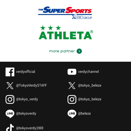
more partner
verdyofficial
verdychannel
@TokyoVerdySTAFF
@tokyo_beleza
@tokyo_verdy
@tokyo_beleza
@tokyoverdy
@beleza
@tokyoverdy1969