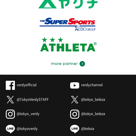
more partner
verdyofficial
verdychannel
@TokyoVerdySTAFF
@tokyo_beleza
@tokyo_verdy
@tokyo_beleza
@tokyoverdy
@beleza