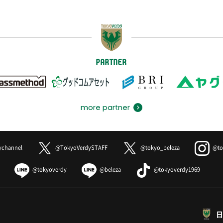
PARTNER
more partner
ychannel
@TokyoVerdySTAFF
@tokyo_beleza
@to
@tokyoverdy
@beleza
@tokyoverdy1969
日