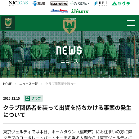
日テレ・
東京ベレーザ
NEWS
ニュース
HOME
ニュース一覧
クラブ関係者を装って出資を持ちかける事案の発生について
2015.12.15
クラブ
クラブ関係者を装って出資を持ちかける事案の発生
について
東京ヴェルディでは本日、ホームタウン（稲城市）にお住まいの方に弊
クラブのコーポレートパートナーを名乗る人間から「東京ヴェルディに