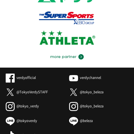
more partner
verdyofficial
verdychannel
@TokyoVerdySTAFF
@tokyo_beleza
@tokyo_verdy
@tokyo_beleza
@tokyoverdy
@beleza