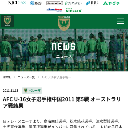
日テレ・
東京ベレーザ
NEWS
ニュース
HOME
ニュース一覧
AFC U-16女子選手権中国2011 第5戦 オーストラリア戦結果
2011.11.13
ベレーザ
AFC U-16女子選手権中国2011 第5戦 オーストラリ
ア戦結果
日テレ・メニーナより、鳥海由佳選手、籾木結花選手、清水梨紗選手、
土光真代選手、隅田凜選手がメンバーに召集されている、U-16女子日本