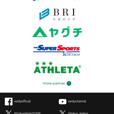
more partner
verdyofficial
verdychannel
@TokyoVerdySTAFF
@tokyo_beleza