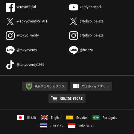
verdyofficial
verdychannel
@TokyoVerdySTAFF
@tokyo_beleza
@tokyo_verdy
@tokyo_beleza
@tokyoverdy
@beleza
@tokyoverdy1969
東京ヴェルディクラブ
ヴェルディチケット
ONLINE STORE
日本語
English
Español
Português
ภาษาไทย
Indonesian