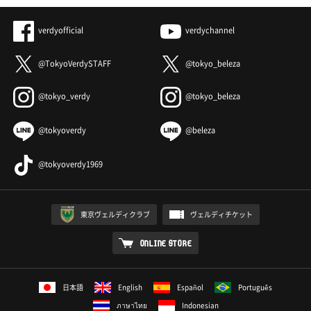
verdyofficial
verdychannel
@TokyoVerdySTAFF
@tokyo_beleza
@tokyo_verdy
@tokyo_beleza
@tokyoverdy
@beleza
@tokyoverdy1969
東京ヴェルディクラブ
ヴェルディチケット
ONLINE STORE
日本語
English
Español
Português
ภาษาไทย
Indonesian