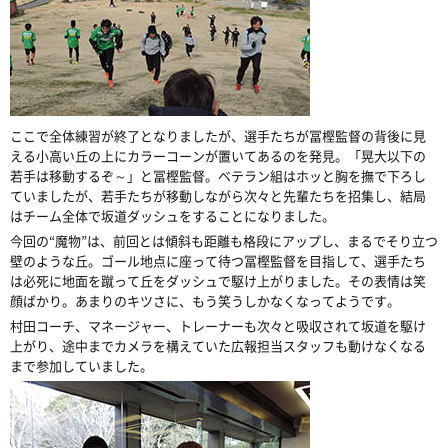
ここで全体練習が終了となりましたが、選手たちが冨樫監督の背後に見
える小高い丘の上にカラーコーンが置いてあるのを発見。「晃大以下の
若手は移動するぞ～」と冨樫監督。ベテラン組はホッと胸を撫で下ろし
ていましたが、若手たちが移動しながら次々と先輩たちを招集し、結局
はチーム全体で坂道ダッシュをすることになりました。
今回の“魔物”は、前回とは傾斜も距離も格段にアップし、まるでそり立つ
壁のような丘。ゴール地点に座って待つ冨樫監督を目指して、選手たち
は必死に地面を蹴って丘をダッシュで駆け上がりました。その表情は笑
顔ばかり。あまりのキツさに、もう笑うしかなくなってようです。
村田コーチ、マネージャー、トレーナーも次々と吸収されて坂道を駆け
上がり、途中までカメラを構えていた広報担当スタッフも動けなくなる
まで参加していました。