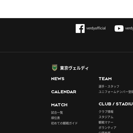
verdyofficial
verd
東京ヴェルディ
NEWS
TEAM
選手・スタッフ
CALENDAR
ユニフォームナンバー登
CLUB / STADI
MATCH
クラブ情報
試合一覧
スタジアム
順位表
観戦マナー
初めての観戦ガイド
ボランティア
公認支部