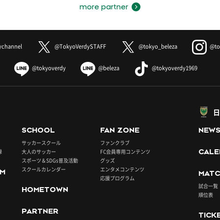
more partner
ychannel
@TokyoVerdySTAFF
@tokyo_beleza
@to
@tokyoverdy
@beleza
@tokyoverdy1969
日
SCHOOL
FAN ZONE
NEW
サッカースクール
ファンクラブ
録
大人のサッカー
FC会員専用コンテンツ
CALE
スポーツ＆SDGs普及活動
グッズ
スクールカレンダー
エンタメコンテンツ
UM
MATC
応援プログラム
試合一覧
HOMETOWN
順位表
PARTNER
TICK