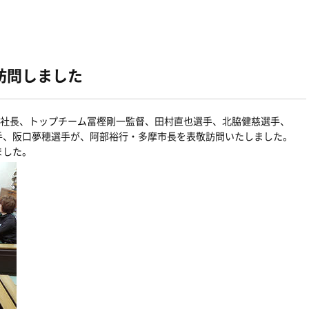
訪問しました
之社長、トップチーム冨樫剛一監督、田村直也選手、北脇健慈選手、
手、阪口夢穂選手が、阿部裕行・多摩市長を表敬訪問いたしました。
ました。