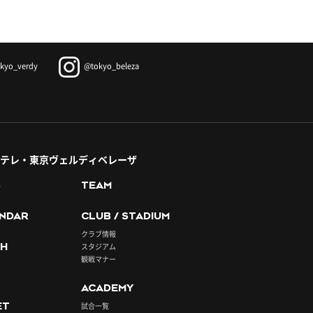
kyo_verdy
@tokyo_beleza
テレ・東京ヴェルディベレーザ
S
TEAM
NDAR
CLUB / STADIUM
クラブ情報
H
スタジアム
観戦マナー
ACADEMY
ET
試合一覧