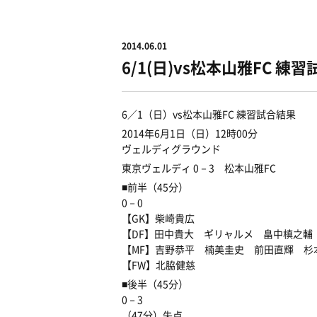
2014.06.01
6/1(日)vs松本山雅FC 練
6／1（日）vs松本山雅FC 練習試合結果
2014年6月1日（日）12時00分
ヴェルディグラウンド
東京ヴェルディ 0－3 松本山雅FC
■前半（45分）
0－0
【GK】柴崎貴広
【DF】田中貴大 ギリャルメ 畠中槙之輔
【MF】吉野恭平 楠美圭史 前田直輝 杉
【FW】北脇健慈
■後半（45分）
0－3
（47分）失点