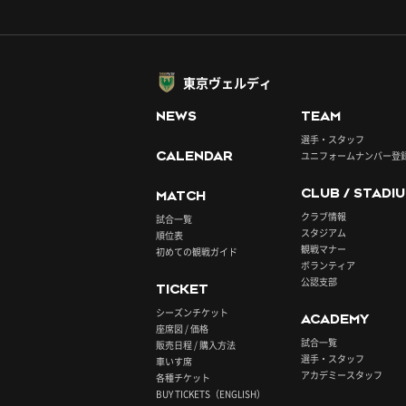
東京ヴェルディ
NEWS
TEAM
選手・スタッフ
CALENDAR
ユニフォームナンバー登
CLUB / STADI
MATCH
クラブ情報
試合一覧
スタジアム
順位表
観戦マナー
初めての観戦ガイド
ボランティア
公認支部
TICKET
シーズンチケット
ACADEMY
座席図 / 価格
試合一覧
販売日程 / 購入方法
選手・スタッフ
車いす席
アカデミースタッフ
各種チケット
BUY TICKETS（ENGLISH）