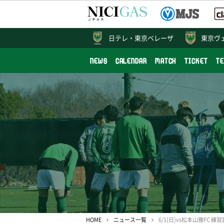
日テレ・
東京ベレーザ
東京ヴ
NEWS
CALENDAR
MATCH
TICKET
T
HOME
ニュース一覧
6/1(日)vs松本山雅FC 練