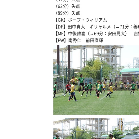
（62分）失点
（89分）失点
【GK】ポープ・ウィリアム
【DF】田中貴大 ギリャルメ（→71分：
【MF】中後雅喜（→69分：安田晃大） 
【FW】南秀仁 前田直輝