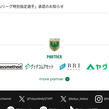
FA・Jリーグ特別指定選手」承認のお知らせ
PARTNER
more partner
ychannel
@TokyoVerdySTAFF
@tokyo_beleza
@to