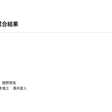
習試合結果
 舘野俊祐
本竜士 澤井直人