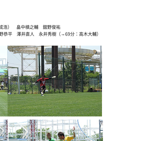
姜成浩） 畠中槙之輔 舘野俊祐
吉野恭平 澤井直人 永井秀樹（→69分：高木大輔）