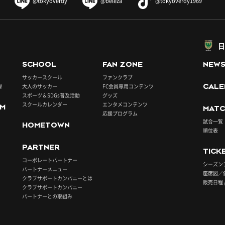
@tokyoverdy
@beleza
@tokyoverdy1969
日
SCHOOL
FAN ZONE
NEW
サッカースクール
ファンクラブ
録
大人のサッカー
FC会員専用コンテンツ
CALE
スポーツ＆SDGs普及活動
グッズ
スクールカレンダー
エンタメコンテンツ
UM
MATC
応援プログラム
試合一覧
HOMETOWN
順位表
PARTNER
TICK
コーポレートパートナー
シーズン
パートナーメニュー
座席図／
クラブサポートカンパニーとは
販売日程 
クラブサポートカンパニー
パートナーとの取組み