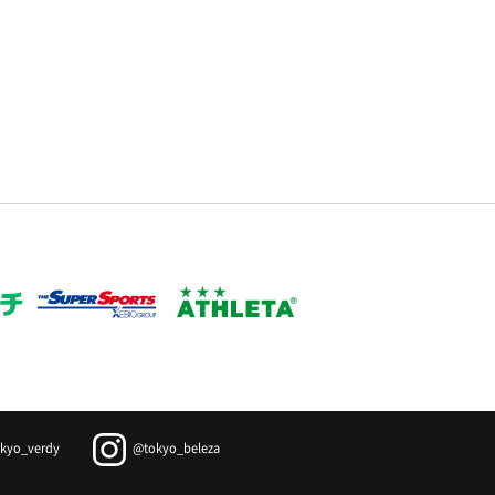
kyo_verdy
@tokyo_beleza