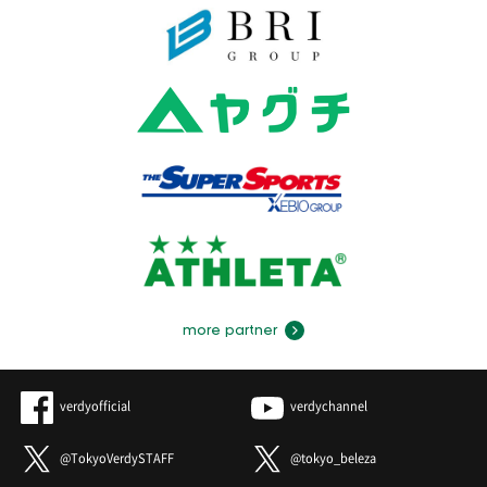
more partner
verdyofficial
verdychannel
@TokyoVerdySTAFF
@tokyo_beleza