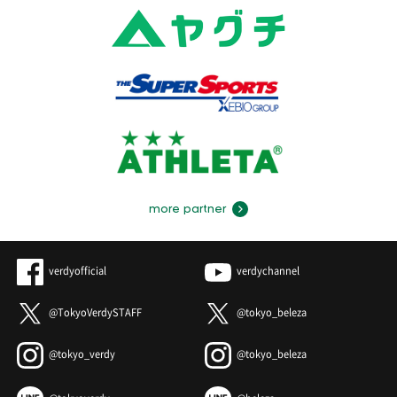
more partner
verdyofficial
verdychannel
@TokyoVerdySTAFF
@tokyo_beleza
@tokyo_verdy
@tokyo_beleza