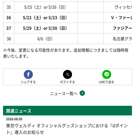
35
5/15（土）or 5/16（日）
ヴィッセル
36
5/22（土）or 5/23（日）
Ｖ・ファーレ
37
5/29（土）or 5/30（日）
ファジアー
38
6/6（日）
名古屋グラ
※今後、変更になる可能性があります。追加情報につきましては随時発
表いたします。
シェアする
ポストする
LINEで送る
ニュース一覧へ
関連ニュース
2026.08.05
東京ヴェルディ オフィシャルグッズショップにおける『dポイン
ト』導入のお知らせ