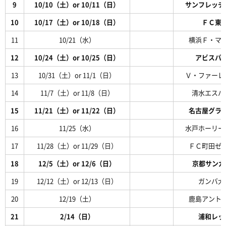
9
10/10（土）or 10/11（日）
サンフレッチ
10
10/17（土）or 10/18（日）
ＦＣ東
11
10/21（水）
横浜Ｆ・マ
12
10/24（土）or 10/25（日）
アビスパ
13
10/31（土）or 11/1（日）
Ｖ・ファーレ
14
11/7（土）or 11/8（日）
清水エスパ
15
11/21（土）or 11/22（日）
名古屋グラ
16
11/25（水）
水戸ホーリー
17
11/28（土）or 11/29（日）
ＦＣ町田ゼ
18
12/5（土）or 12/6（日）
京都サンガF
19
12/12（土）or 12/13（日）
ガンバ大
20
12/19（土）
鹿島アント
21
2/14（日）
浦和レッ