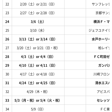
22
2/20（土）or 2/21（日）
サンフレッチ
23
2/27（土）or 2/28（日）
京都サンガF
24
3/6（土）
横浜Ｆ・マ
25
3/10（水）
ジェフユナイテ
26
3/13（土）or 3/14（日）
水戸ホーリー
27
3/20（土）or 3/21（日・祝）
柏レイソ
28
4/3（土）or 4/4（日）
ＦＣ町田ゼ
29
4/10（土）or 4/11（日）
ガンバ大
30
4/17（土）or 4/18（日）
川崎フロン
31
4/24（土）or 4/25（日）
清水エスパ
32
4/29（木・祝）
アビスパ
33
5/3（月・祝）or 5/4（火・祝）
セレッソ
34
5/9（日）
ＦＣ東