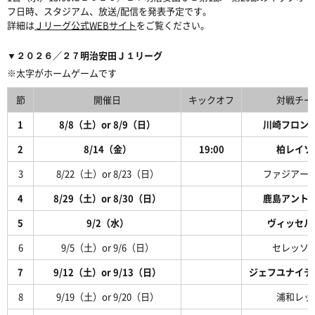
フ日時、スタジアム、放送/配信を発表予定です。
詳細は
Ｊリーグ公式WEBサイト
をご覧ください。
▼２０２６／２７明治安田Ｊ１リーグ
※太字がホームゲームです
節
開催日
キックオフ
対戦チー
1
8/8（土）or 8/9（日）
川崎フロン
2
8/14（金）
19:00
柏レイソ
3
8/22（土）or 8/23（日）
ファジアー
4
8/29（土）or 8/30（日）
鹿島アント
5
9/2（水）
ヴィッセル
6
9/5（土）or 9/6（日）
セレッソ
7
9/12（土）or 9/13（日）
ジェフユナイテ
8
9/19（土）or 9/20（日）
浦和レッ