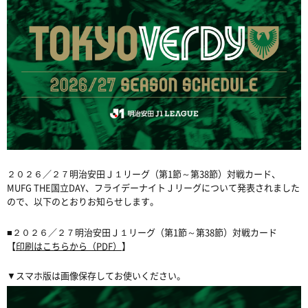
２０２６／２７明治安田Ｊ１リーグ（第1節～第38節）対戦カード、
MUFG THE国立DAY、フライデーナイトＪリーグについて発表されました
ので、以下のとおりお知らせします。
■２０２６／２７明治安田Ｊ１リーグ（第1節～第38節）対戦カード
【
印刷はこちらから（PDF）
】
▼スマホ版は画像保存してお使いください。