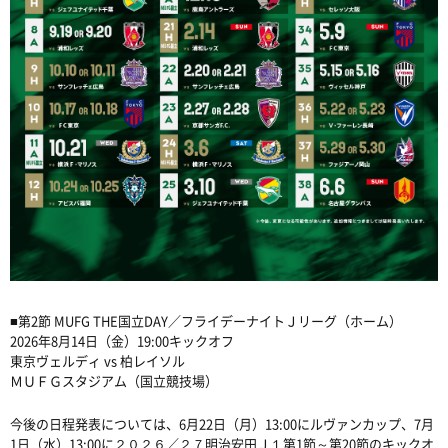
■第2節 MUFG THE国立DAY／フライデーナイトＪリーグ（ホーム）
2026年8月14日（金）19:00キックオフ
東京ヴェルディ vs 柏レイソル
ＭＵＦＧスタジアム（国立競技場）
今後の日程発表については、6月22日（月）13:00にルヴァンカップ、7月
1日（水）13:00に２０２６／２７明治安田Ｊ１第1節～第20節のキックオ