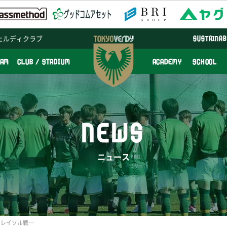
ェルディクラブ
SUSTAINAB
EAM
CLUB / STADIUM
ACADEMY
SCHOOL
NEWS
ニュース
【5/28更新】6/15（日）柏レイソル戦 『AIDEM DAY』開催のお知らせ