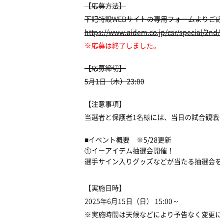
【応募方法】
下記特設WEBサイトの専用フォームよりご
https://www.aidem.co.jp/csr/special/2nd
※応募は終了しました。
【応募締切】
5月1日（木
）23:00
【注意事項】
当選者と保護者1名様には、当日の試合観
■イベント概要 ※5/28更新
①イーアイデム抽選会開催！
選手サイン入りグッズなどが当たる抽選会
【実施日時】
2025年6月15日（日） 15:00～
※実施時間は天候などにより予告なく変更